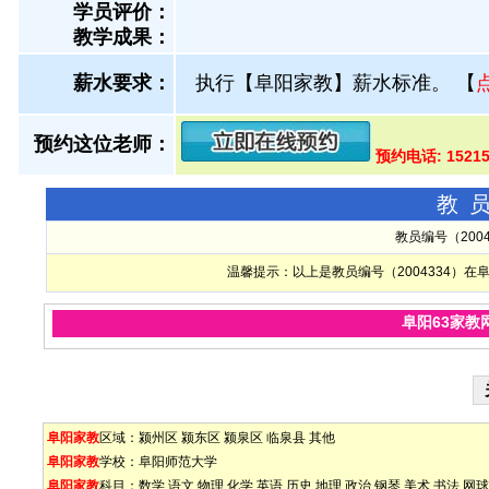
学员评价：
教学成果：
薪水要求：
执行【阜阳家教】薪水标准。
【
预约这位老师：
预约电话: 1521
教
教员编号（200
温馨提示：以上是教员编号（2004334）
阜阳63家教
阜阳家教
区域：
颍州区
颍东区
颍泉区
临泉县
其他
阜阳家教
学校：
阜阳师范大学
阜阳家教
科目：
数学
语文
物理
化学
英语
历史
地理
政治
钢琴
美术
书法
网球