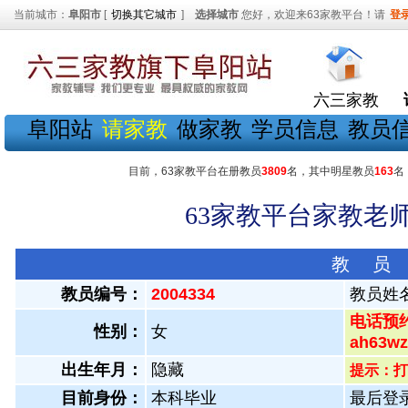
当前城市：
阜阳市
[
切换其它城市
]
选择城市
您好，欢迎来63家教平台！请
登
六三家教
阜阳站
请家教
做家教
学员信息
教员
目前，63家教平台在册教员
3809
名，其中明星教员
163
名
63家教平台家教老师
教 员
教员编号：
2004334
教员姓
电话预约
性别：
女
ah63
出生年月：
隐藏
提示：打
目前身份：
本科毕业
最后登录：