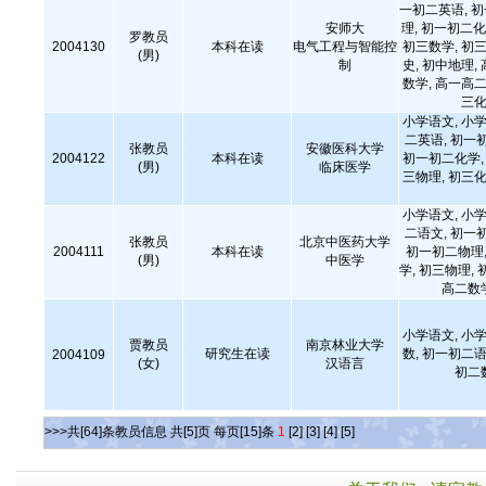
一初二英语, 
安师大
理, 初一初二化
罗教员
2004130
本科在读
电气工程与智能控
初三数学, 初三
(男)
制
史, 初中地理,
数学, 高一高二
三化
小学语文, 小学
二英语, 初一
张教员
安徽医科大学
2004122
本科在读
初一初二化学, 
(男)
临床医学
三物理, 初三化
小学语文, 小学
二语文, 初一
张教员
北京中医药大学
2004111
本科在读
初一初二物理,
(男)
中医学
学, 初三物理, 
高二数
小学语文, 小学
贾教员
南京林业大学
研究生在读
数, 初一初二语
2004109
(女)
汉语言
初二
>>>共[64]条教员信息 共[5]页 每页[15]条
1
[2]
[3]
[4]
[5]