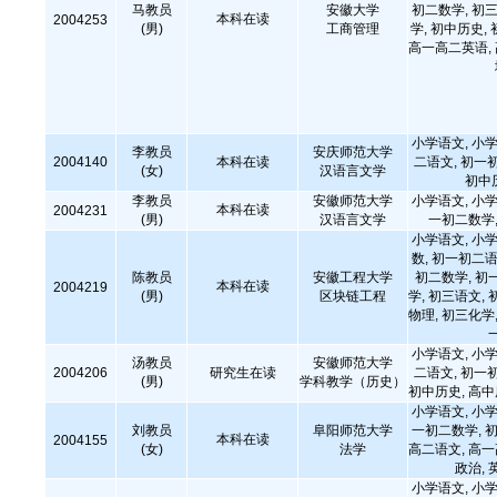
马教员
安徽大学
初二数学, 初三
本科在读
2004253
(男)
工商管理
学, 初中历史,
高一高二英语,
小学语文, 小学
李教员
安庆师范大学
2004140
本科在读
二语文, 初一
(女)
汉语言文学
初中
李教员
安徽师范大学
小学语文, 小学
本科在读
2004231
(男)
汉语言文学
一初二数学,
小学语文, 小学
数, 初一初二语
陈教员
安徽工程大学
初二数学, 初
本科在读
2004219
(男)
区块链工程
学, 初三语文, 
物理, 初三化学,
小学语文, 小学
汤教员
安徽师范大学
2004206
研究生在读
二语文, 初一
(男)
学科教学（历史）
初中历史, 高
小学语文, 小学
刘教员
阜阳师范大学
一初二数学, 初
本科在读
2004155
(女)
法学
高二语文, 高
政治, 
小学语文, 小学