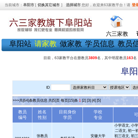
当前城市：
阜阳市
[
切换其它城市
]
选择城市
您好，欢迎来63家教平台！请
登
六三家教
阜阳站
请家教
做家教
学员信息
教员
目前，63家教平台在册教员
3809
名，其中明星教员
163
名
阜阳
ID
>>>共[64]条教员信息 共[5]页 每页[15]条
1
[2]
[3]
[4]
[5]
教员
姓名
目前身份
学校
编号
性别
学历
专业
小学语文, 小学
二语文, 初一
张教员
安徽大学
初三语文, 初三