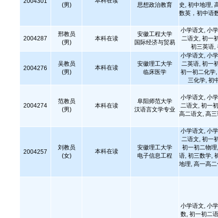
本科在读
2004301
(男)
思想政治教育
史, 初中地理
数英，初中语
小学语文, 小学
邢教员
安徽工程大学
2004287
本科在读
二语文, 初一
(男)
国际经济与贸易
初三英语,
小学语文, 小学
吴教员
安徽理工大学
二英语, 初一
本科在读
2004276
(男)
临床医学
初一初二化学, 
三化学, 初
小学语文, 小学
范教员
阜阳师范大学
2004274
本科在读
二语文, 初一初
(男)
汉语言文学专业
高二语文, 高
小学语文, 小学
二语文, 初一
刘教员
安徽理工大学
初一初二物理,
本科在读
2004257
(女)
电子信息工程
语, 初三数学, 
地理, 高一高
小学语文, 小学
数, 初一初二语