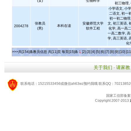
(女)
生物科学
初三物理,
小学语文, 小学
二语文, 初一
初一初二物理,
张教员
安徽师范大学
文, 初三英语, 
本科在读
2004278
(男)
软件工程
化学, 高一高二
一高二数学, 
学, 高三英语, 
化
>>>共[154]条教员信息 共[11]页 每页[15]条
1
[2]
[3]
[4]
[5]
[6]
[7]
[8]
[9]
[10]
[11
关于我们
-
请家教
联系电话：15215533456或微信ah63wz预约我哦 联系QQ：7021385
国家工信部备案
Copyright 2007-2013