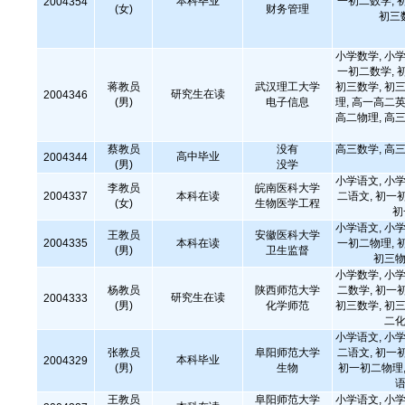
本科毕业
一初二数学, 
2004354
(女)
财务管理
初三
小学数学, 小学
一初二数学, 
蒋教员
武汉理工大学
初三数学, 初三
研究生在读
2004346
(男)
电子信息
理, 高一高二英
高二物理, 高三
蔡教员
没有
高三数学, 高三
高中毕业
2004344
(男)
没学
小学语文, 小学
李教员
皖南医科大学
2004337
本科在读
二语文, 初一
(女)
生物医学工程
初
小学语文, 小学
王教员
安徽医科大学
2004335
本科在读
一初二物理, 
(男)
卫生监督
初三物
小学数学, 小学
杨教员
陕西师范大学
二数学, 初一
研究生在读
2004333
(男)
化学师范
初三数学, 初三
二化
小学语文, 小学
张教员
阜阳师范大学
二语文, 初一
本科毕业
2004329
(男)
生物
初一初二物理,
语
王教员
阜阳师范大学
小学语文, 小学