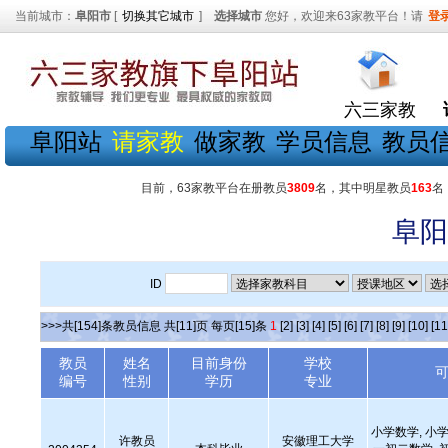
当前城市：
阜阳市
[
切换其它城市
]
选择城市
您好，欢迎来63家教平台！请
登
六三家教
阜阳站
请家教
做家教
学员信息
教员
目前，63家教平台在册教员
3809
名，其中明星教员
163
名
阜阳
ID
>>>共[154]条教员信息 共[11]页 每页[15]条
1
[2]
[3]
[4]
[5]
[6]
[7]
[8]
[9]
[10]
[11
教员
姓名
目前身份
学校
编号
性别
学历
专业
小学数学, 小学
许教员
安徽理工大学