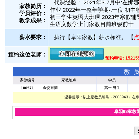
代课经验： 2021年3-7月中:在
家教简历：
作业 2022年一整年学期-:一位 初
学员评价：
初三学生英语大班课 2023年寒假辅
教学成果：
生语文数学上门家教目前班级前十
薪水要求：
执行【阜阳家教】薪水标准。
【
预约这位老师：
预约电话: 1521
教
家教编号
家教地点
学员
.金悦东湖
高一 男生
100571
温馨提示：以上是教员编号（2003943）
阜阳63家教