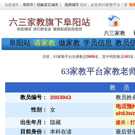
当前城市：
阜阳市
[
切换其它城市
]
选择城市
您好，欢迎来63家教平台！请
登
六三家教
阜阳站
请家教
做家教
学员信息
教员
目前，63家教平台在册教员
3809
名，其中明星教员
163
名
63家教平台家教老师
教 员
教员编号：
2003943
教员姓
电话预约
性别：
女
ah63
出生年月：
隐藏
提示：打
目前身份：
本科在读
最后登录：