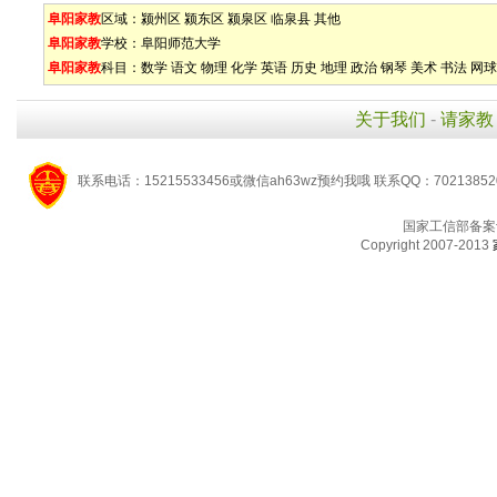
阜阳家教
区域：
颍州区
颍东区
颍泉区
临泉县
其他
阜阳家教
学校：
阜阳师范大学
阜阳家教
科目：
数学
语文
物理
化学
英语
历史
地理
政治
钢琴
美术
书法
网球
关于我们
-
请家教
联系电话：15215533456或微信ah63wz预约我哦 联系QQ：7021385
国家工信部备案
Copyright 2007-2013