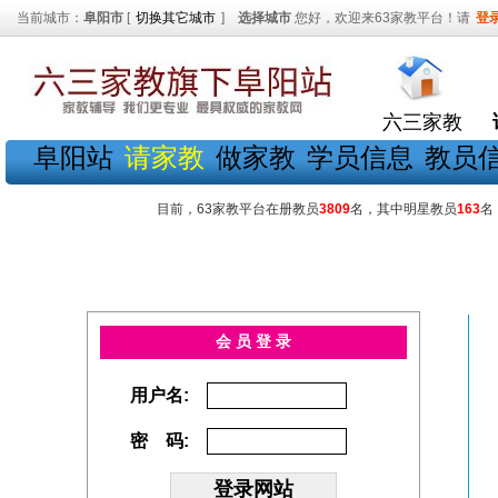
当前城市：
阜阳市
[
切换其它城市
]
选择城市
您好，欢迎来63家教平台！请
登
六三家教
阜阳站
请家教
做家教
学员信息
教员
目前，63家教平台在册教员
3809
名，其中明星教员
163
名
会 员 登 录
用户名:
密 码: