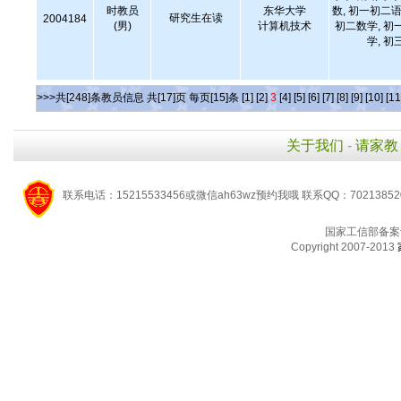
时教员
东华大学
数, 初一初二语
研究生在读
2004184
(男)
计算机技术
初二数学, 初
学, 初
>>>共[248]条教员信息 共[17]页 每页[15]条
[1]
[2]
3
[4]
[5]
[6]
[7]
[8]
[9]
[10]
[11
关于我们
-
请家教
联系电话：15215533456或微信ah63wz预约我哦 联系QQ：7021385
国家工信部备案
Copyright 2007-2013