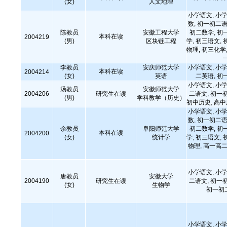
(女)
人文地理
小学语文, 小学
数, 初一初二语
陈教员
安徽工程大学
初二数学, 初
本科在读
2004219
(男)
区块链工程
学, 初三语文, 
物理, 初三化学,
李教员
安庆师范大学
小学语文, 小学
本科在读
2004214
(女)
英语
二英语, 初
小学语文, 小学
汤教员
安徽师范大学
2004206
研究生在读
二语文, 初一
(男)
学科教学（历史）
初中历史, 高
小学语文, 小学
数, 初一初二语
余教员
阜阳师范大学
初二数学, 初
本科在读
2004200
(女)
统计学
学, 初三语文, 
物理, 高一高二
小学语文, 小学
唐教员
安徽大学
2004190
研究生在读
二语文, 初一
(女)
生物学
初一初
小学语文, 小学