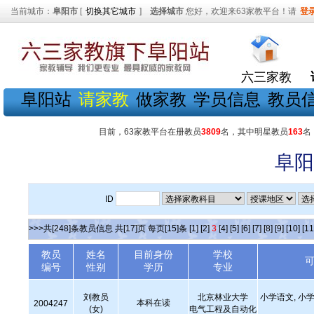
当前城市：
阜阳市
[
切换其它城市
]
选择城市
您好，欢迎来63家教平台！请
登
六三家教
阜阳站
请家教
做家教
学员信息
教员
目前，63家教平台在册教员
3809
名，其中明星教员
163
名
阜阳
ID
>>>共[248]条教员信息 共[17]页 每页[15]条
[1]
[2]
3
[4]
[5]
[6]
[7]
[8]
[9]
[10]
[11
教员
姓名
目前身份
学校
编号
性别
学历
专业
刘教员
北京林业大学
小学语文, 小学
本科在读
2004247
(女)
电气工程及自动化