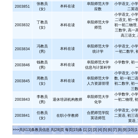
张教员
阜阳师范大学
小学语文, 小学
本科在读
2003851
(女)
应数
二英语
小学语文, 小学
二语文, 初一
丁教员
阜阳师范大学
2003832
本科在读
初一初二物理, 
(女)
师范
三数学, 高一
高三语文,
冯教员
阜阳师范大学
小学语文, 小学
本科在读
2003834
(男)
统计学
一初二数学, 
钱教员
阜阳师范大学
小学数学, 初一
本科在读
2003846
(男)
信息与计算科学
小学语文, 小学
周教员
阜阳师范大学
数, 初一初二语
本科在读
2003845
(女)
人力资源管理
初二数学, 初一
三数
小学数学, 小学
李教员
阜阳师范大学
2003843
退休培训机构教师
一初二物理, 初
(男)
化学
小学语文, 小学
任教员
合肥师范学院
2003841
在职小学教师
二英语, 初三语
(女)
英语师范
英语,
>>>共[413]条教员信息 共[28]页 每页[15]条
[1]
[2]
[3]
[4]
[5]
[6]
[7]
[8]
[9]
[10]
[1