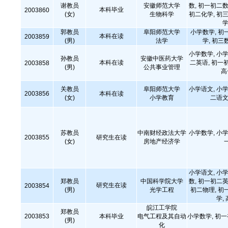
谢教员
安徽师范大学
数, 初一初二数
本科毕业
2003860
(女)
生物科学
初二化学, 初三
学
郭教员
阜阳师范大学
小学数学, 初
本科在读
2003859
(男)
法学
学, 初三
小学数学, 小学
孙教员
安徽中医药大学
本科在读
二英语, 初一
2003858
(男)
公共事业管理
高
关教员
阜阳师范大学
小学语文, 小学
2003856
本科在读
(女)
小学教育
二语文
苏教员
中南财经政法大学
小学数学, 小学
2003855
研究生在读
(女)
房地产经济学
小学语文, 小学
郑教员
中国科学院大学
数, 初一初二英
研究生在读
2003854
(男)
光学工程
初二物理, 初
学,
皖江工学院
郑教员
2003853
本科毕业
电气工程及其自动
小学数学, 初
(男)
化