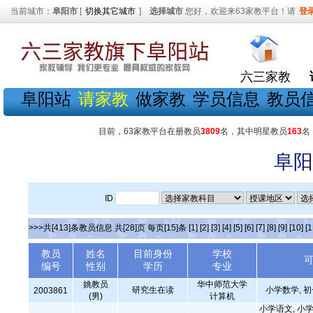
当前城市：
阜阳市
[
切换其它城市
]
选择城市
您好，欢迎来63家教平台！请
登
六三家教
阜阳站
请家教
做家教
学员信息
教员
目前，63家教平台在册教员
3809
名，其中明星教员
163
名
阜阳
ID
>>>共[413]条教员信息 共[28]页 每页[15]条
[1]
[2]
[3]
[4]
[5]
[6]
[7]
[8]
[9]
[10]
[1
教员
姓名
目前身份
学校
编号
性别
学历
专业
姚教员
华中师范大学
研究生在读
小学数学, 
2003861
(男)
计算机
小学语文, 小学