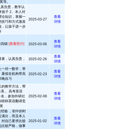
奖等。
认真负责，教学认
孩子 2、本人对
理论知识，掌握一
查看
2025-03-27
些技巧和方式激发
详情
础，让孩子进一步
升
查看
语四级
[查看照片]
2025-03-06
详情
查看
显著，认真负责，
2025-02-26
详情
生一对一数学，带
查看
，暑假在机构带高
2025-02-23
详情
班晚自习
己的教学方法，帮
系 。高考英语
查看
一名，参加外研社
2025-02-08
详情
创研杯英语翻译竞
奖
经验 ，初中的时
近满分，而且本人
查看
，对自己要求比较
2025-01-02
详情
也比较严格，做事