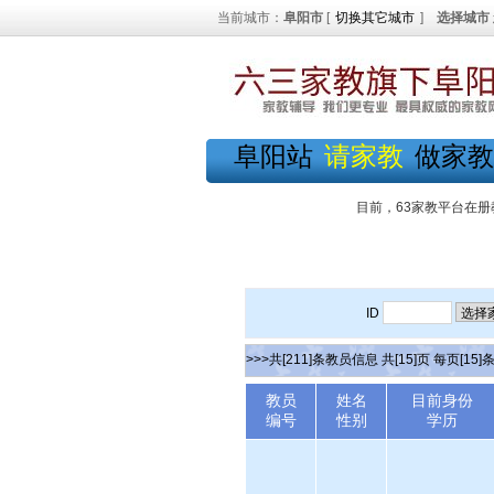
当前城市：
阜阳市
[
切换其它城市
]
选择城市
阜阳站
请家教
做家教
目前，63家教平台在册
ID
>>>共[211]条教员信息 共[15]页 每页[15]
教员
姓名
目前身份
编号
性别
学历