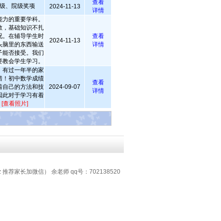
查看
级、院级奖项
2024-11-13
详情
能力的重要学科。
散，基础知识不扎
况。在辅导学生时
查看
2024-11-13
头脑里的东西输送
详情
子能否接受。我们
要教会学生学习。
，有过一年半的家
错！初中数学成绩
查看
着自己的方法和技
2024-09-07
详情
因此对于学习有着
！
[查看照片]
z 推荐家长加微信） 余老师 qq号：702138520