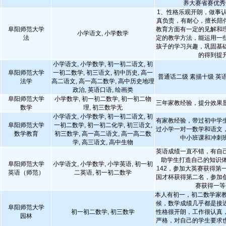
养大赛省赛优秀
1、性格乐观开朗，做事
真负责，有耐心，擅长陪伴
阜阳师范大学
教育方面有一定的见解和
小学语文, 小学数学
法
定的教学方法，能运用一
孩子的学习兴趣，巩固基
的得到提
小学语文, 小学数学, 初一初二语文, 初
阜阳师范大学
一初二数学, 初三语文, 初中历史, 高一
普通话二级 素描十级 英
法学
高二语文, 高一高二数学, 高中历史地理
政治, 英语口语, 绘画类
阜阳师范大学
小学数学, 初一初二数学, 初一初二物
三年家教经验，提分效果
数学
理, 初三数学无
小学语文, 小学数学, 初一初二语文, 初
有家教经验，带过初中学
阜阳师范大学
一初二数学, 初一初二化学, 初三语文,
过小学一对一数学和语文
数学教育
初三数学, 高一高二语文, 高一高二数
中小班课和冲刺
学, 高三语文, 高中生物
英语成绩一直不错，有自
助学生打造自己的知识体
阜阳师范大学
小学语文, 小学数学, 小学英语, 初一初
142，参加大英赛获得第
英语（师范）
二英语, 初一初二数学
国才杯获得第二名，参加
赛获得一等
本人有初一，初二数学家教
候，数学成绩几乎都是接
阜阳师范大学
初一初二数学, 初三数学
性格很开朗，工作很认真
园林
严格，对自己的学生要求