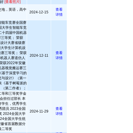
做好
[查看照片]
史地，英语，高中
查看
2024-12-15
详情
智能车竞赛全国赛
国大学生智能车竞
二十四届中国机器
三等奖； 荣获
机设计大赛省级赛
中国大学生计算机设
赛三等奖； 荣获
查看
2024-12-11
赛机器人赛道仿人
详情
荣获2022年安徽
机器视觉搬运赛三
《基于深度学习的
究与设计》（第一
表《基于树莓派的
》（第二作者）；
二等和三等奖学金
会担任过部长 本
好学生，优秀学生
团员 2023全国
查看
2024-11-29
 2024全国大学
详情
024全国大学生统
3安徽省首届数据分
级二等奖