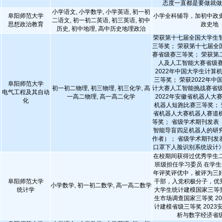
态度一直都是要做就
小学语文, 小学数学, 小学英语, 初一初
阜阳师范大学
小学全科辅导，加初中政
二语文, 初一初二英语, 初三英语, 初中
思想政治教育
政史地
历史, 初中地理, 高中历史地理政治
荣获第十七届全国大学生
三等奖； 荣获第十七届全
赛省级赛三等奖； 荣获第
人及人工智能大赛省级赛
2022年中国大学生计算
三等奖； 荣获2022年
阜阳师范大学
初一初二物理, 初三物理, 初三化学, 高
计大赛人工智能挑战赛省级
电气工程及其自动
一高二物理, 高一高二化学
2022年安徽省机器人大
化
机器人短跑比赛三等奖； 
省机器人大赛机器人赛道
等奖； 省级学术期刊发表
智能导盲四足机器人的研
作者）； 省级学术期刊发
口罩下人脸识别系统设计
在校期间获得过优秀学生
班级担任学习委员 在学生
年评奖评优中，被评为三
阜阳师范大学
干部，入党积极分子，优秀
小学数学, 初一初二数学, 高一高二数学
统计学
大学生统计建模国家三等奖
生市场调查国家三等奖 2
计建模省级三等奖 202
析与数字经济省