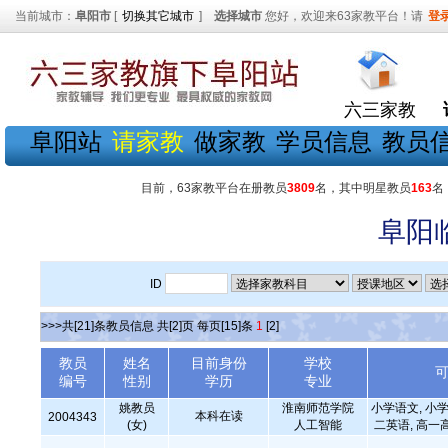
当前城市：
阜阳市
[
切换其它城市
]
选择城市
您好，欢迎来63家教平台！请
登
六三家教
阜阳站
请家教
做家教
学员信息
教员
目前，63家教平台在册教员
3809
名，其中明星教员
163
名
阜阳
ID
>>>共[21]条教员信息 共[2]页 每页[15]条
1
[2]
教员
姓名
目前身份
学校
编号
性别
学历
专业
姚教员
淮南师范学院
小学语文, 小学
本科在读
2004343
(女)
人工智能
二英语, 高一