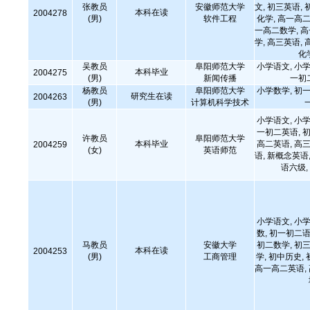
张教员
安徽师范大学
文, 初三英语, 
本科在读
2004278
(男)
软件工程
化学, 高一高二
一高二数学, 
学, 高三英语, 
化
吴教员
阜阳师范大学
小学语文, 小学
本科毕业
2004275
(男)
新闻传播
一初
杨教员
阜阳师范大学
小学数学, 初一
研究生在读
2004263
(男)
计算机科学技术
小学语文, 小学
一初二英语, 初
许教员
阜阳师范大学
本科毕业
高二英语, 高三
2004259
(女)
英语师范
语, 新概念英语,
语六级, 
小学语文, 小学
数, 初一初二语
马教员
安徽大学
初二数学, 初三
本科在读
2004253
(男)
工商管理
学, 初中历史,
高一高二英语,