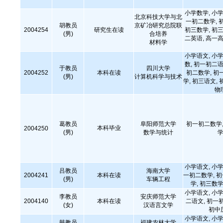
小学数学, 小学
北京科技大学与北
一初二数学, 
胡教员
京矿冶研究总院联
2004254
研究生在读
初三数学, 初三
(男)
合培养
二英语, 高一高
材料学
小学语文, 小学
数, 初一初二语
于教员
四川大学
2004252
本科在读
初二数学, 初
(男)
计算机科学与技术
学, 初三语文, 
物
葛教员
阜阳师范大学
初一初二数学,
本科毕业
2004250
(男)
数学与统计
学
小学语文, 小学
吕教员
海南大学
2004241
本科在读
一初二数学, 
(男)
车辆工程
学, 初三数学
小学语文, 小学
李教员
安庆师范大学
2004140
本科在读
二语文, 初一
(女)
汉语言文学
初中
小学语文, 小学
韩教员
福建农林大学