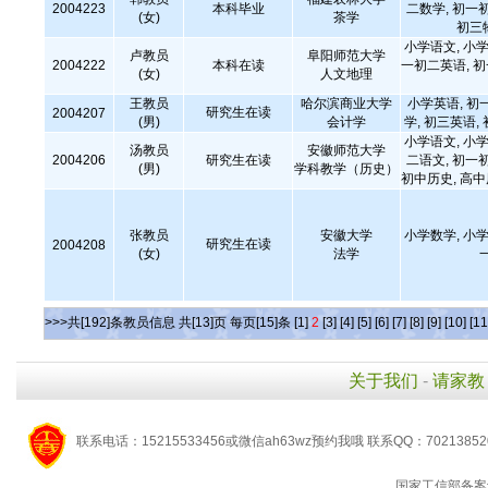
2004223
本科毕业
二数学, 初一
(女)
茶学
初三
小学语文, 小学
卢教员
阜阳师范大学
2004222
本科在读
一初二英语, 
(女)
人文地理
王教员
哈尔滨商业大学
小学英语, 初
研究生在读
2004207
(男)
会计学
学, 初三英语,
小学语文, 小学
汤教员
安徽师范大学
2004206
研究生在读
二语文, 初一
(男)
学科教学（历史）
初中历史, 高
张教员
安徽大学
小学数学, 小学
研究生在读
2004208
(女)
法学
>>>共[192]条教员信息 共[13]页 每页[15]条
[1]
2
[3]
[4]
[5]
[6]
[7]
[8]
[9]
[10]
[11
关于我们
-
请家教
联系电话：15215533456或微信ah63wz预约我哦 联系QQ：7021385
国家工信部备案