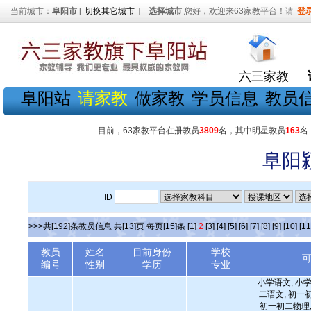
当前城市：
阜阳市
[
切换其它城市
]
选择城市
您好，欢迎来63家教平台！请
登
六三家教
阜阳站
请家教
做家教
学员信息
教员
目前，63家教平台在册教员
3809
名，其中明星教员
163
名
阜阳
ID
>>>共[192]条教员信息 共[13]页 每页[15]条
[1]
2
[3]
[4]
[5]
[6]
[7]
[8]
[9]
[10]
[11
教员
姓名
目前身份
学校
编号
性别
学历
专业
小学语文, 小学
二语文, 初一
初一初二物理,